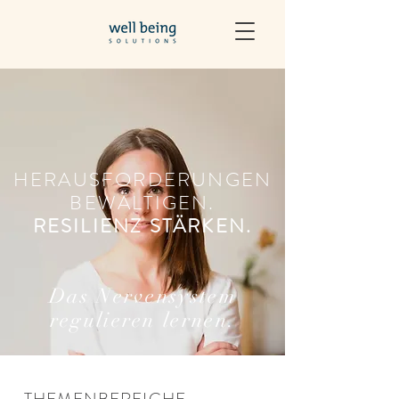
HERAUSFORDERUNGEN
BEWÄLTIGEN.
RESILIENZ STÄRKEN.
Das Nervensystem
regulieren lernen.
THEMENBEREICHE