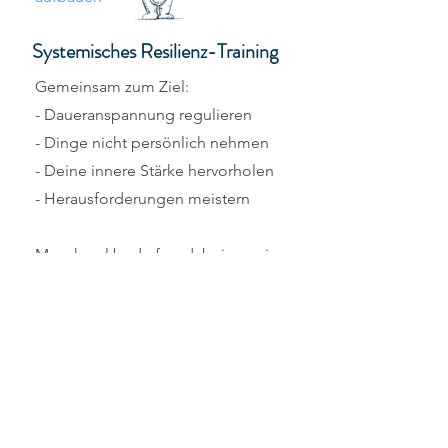
Systemisches Resilienz-Training
Gemeinsam zum Ziel:
- Daueranspannung regulieren
- Dinge nicht persönlich nehmen
- Deine innere Stärke hervorholen
- Herausforderungen meistern
Manchmal bedarf es dabei nur ein
wenig neue Impulse für mehr
Klarheit und persönliches
Vorwärtskommen.
60 min Resilienz-Training
(
Praxis oder Online)
Die Resilienz-Formel